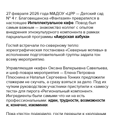
27 февраля 2026 года МАДОУ «ЦРР — Детский сад
№ 4 г. Благовещенска «Фантазия» превратился в
настоящее
Интеллектуальное
кафе
. Повод был
самым важным — знакомство коллег с опытом
внедрения этнокультурного компонента в рамках
парциальной программы
«Амурская
азбука»
.
Гостей встречали по-северному тепло:
хореографическая постановка «Северные мотивы» в
исполнении подготовительной группы задала тон
всему мероприятию.
Управляющая «кафе» Оксана Валерьевна Савельева,
и шеф-повара мероприятия — Елена Петровна
Плюснина и Наталья Сергеевна Тонких предложили
стажерам не скучать, а сразу взяться за дело. Под их
чутким руководством участники приступили к «замесу
теста» для пирога «Региональный компонент».
Ингредиенты были самыми что ни на есть
профессиональными:
идеи,
трудности,
возможности
и,
конечно,
изюминки
.
Пока «тесто» подходило, гости перешли к «холодным