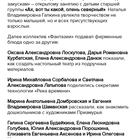
закускам» – открытому занятию с детьми старшей
группы
«Ах,
вот
ты
какой,
олень
северный»
. Наталья
Владимировна Галкина увлекла творчеством не
только малышей, но и всех присутствующих
взрослых.
Далее коллектив «Фантазии» подавал фирменные
блюда одно за другим:
Оксана Александровна Лоскутова, Дарья Романовна
Курбатская, Елена Александровна Данюк
показали,
как создать настольный театр из подручных
материалов.
Ирина Михайловна Сорбалова и Светлана
Александровна Латыпова
поделились секретами
технологии «Река времени».
Марина Анатольевна Домбровская и Евгения
Владимировна Шаманская
рассказали, как знакомить
дошкольников с художниками Приамурья.
Галина Сергеевна Будейкина, Елена Леонидовна
Голубева, Юлия Александровна Порошкина,
Елизавета Евгеньевна Аксенова и Ирина Олеговна