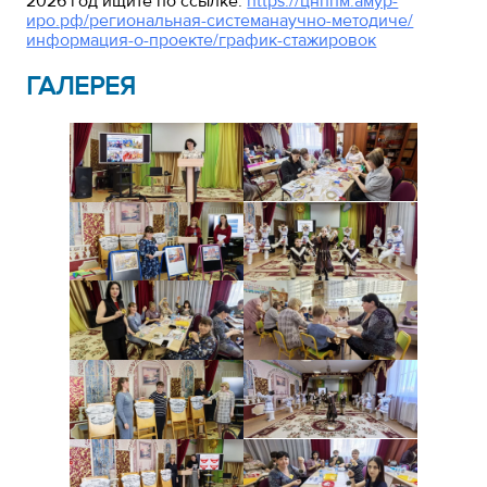
2026 год ищите по ссылке:
https://цнппм.амур-
иро.рф/региональная-системанаучно-методиче/
информация-о-проекте/график-стажировок
ГАЛЕРЕЯ