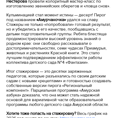
Нестерова
провели колоритный мастер-класс по
изготовлению эвенкийских оберегов и «ловца снов».
Кульминацией стал момент истины — десерт! Пирог
под названием
«Амурчаночка»
удался на славу.
Стажеры не только «попробовали» готовый результат,
но и убедились в его качестве, пообщавшись с
детьми подготовительной группы. Ребята блестяще
продемонстрировали высокий уровень знаний о
родном крае: они свободно рассказывали о
достопримечательностях, семи чудесах Приамурья,
животных и растениях Красной книги. Это стало
лучшим подтверждением эффективности работы
коллектива детского сада №4 «Фантазии».
Итог стажировки — это десятки заряженных
педагогов, которые разъехались по своим детским
садам с новыми «рецептами» и готовностью создавать
собственные версии пирога «Региональный
компонент». Парциальная программа «Амурская
азбука» доказала, что она может стать надежной
основой для вариативной части образовательной
программы любого детского сада Амурской области.
Хотите тоже попасть на стажировку?
Весь график на