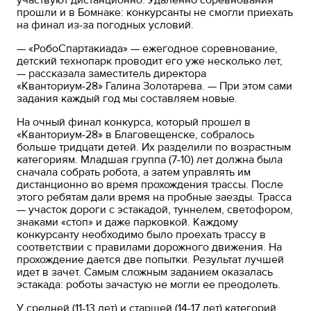
прошли и в Бомнаке: конкурсанты не смогли приехать
на финал из-за погодных условий.
— «РобоСпартакиада» — ежегодное соревнование,
детский технопарк проводит его уже несколько лет,
— рассказала заместитель директора
«Кванториум-28» Галина Золотарева. — При этом сами
задания каждый год мы составляем новые.
На очный финал конкурса, который прошел в
«Кванториум-28» в Благовещенске, собралось
больше тридцати детей. Их разделили по возрастным
категориям. Младшая группа (7-10) лет должна была
сначала собрать робота, а затем управлять им
дистанционно во время прохождения трассы. После
этого ребятам дали время на пробные заезды. Трасса
— участок дороги с эстакадой, туннелем, светофором,
знаками «стоп» и даже парковкой. Каждому
конкурсанту необходимо было проехать трассу в
соответствии с правилами дорожного движения. На
прохождение дается две попытки. Результат лучшей
идет в зачет. Самым сложным заданием оказалась
эстакада: роботы зачастую не могли ее преодолеть.
У средней (11-13 лет) и старшей (14-17 лет) категорий