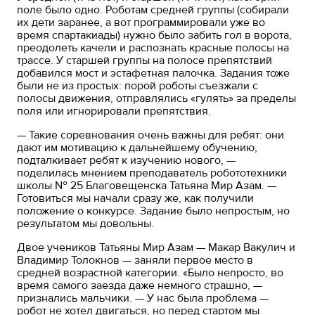
поле было одно. Роботам средней группы (собирали
их дети заранее, а вот программировали уже во
время спартакиады) нужно было забить гол в ворота,
преодолеть качели и распознать красные полосы на
трассе. У старшей группы на полосе препятствий
добавился мост и эстафетная палочка. Задания тоже
были не из простых: порой роботы съезжали с
полосы движения, отправлялись «гулять» за пределы
поля или игнорировали препятствия.
— Такие соревнования очень важны для ребят: они
дают им мотивацию к дальнейшему обучению,
подталкивает ребят к изучению нового, —
поделилась мнением преподаватель робототехники
школы № 25 Благовещенска Татьяна Мир Азам. —
Готовиться мы начали сразу же, как получили
положение о конкурсе. Задание было непростым, но
результатом мы довольны.
Двое учеников Татьяны Мир Азам — Макар Вакулич и
Владимир Толокнов — заняли первое место в
средней возрастной категории. «Было непросто, во
время самого заезда даже немного страшно, —
признались мальчики. — У нас была проблема —
робот не хотел двигаться, но перед стартом мы