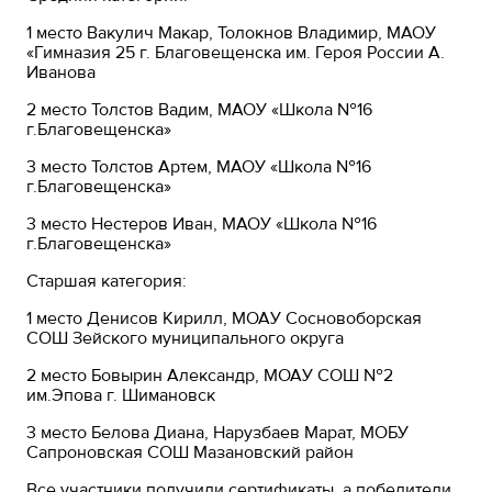
1 место Вакулич Макар, Толокнов Владимир, МАОУ
«Гимназия 25 г. Благовещенска им. Героя России А.
Иванова
2 место Толстов Вадим, МАОУ «Школа №16
г.Благовещенска»
3 место Толстов Артем, МАОУ «Школа №16
г.Благовещенска»
3 место Нестеров Иван, МАОУ «Школа №16
г.Благовещенска»
Старшая категория:
1 место Денисов Кирилл, МОАУ Сосновоборская
СОШ Зейского муниципального округа
2 место Бовырин Александр, МОАУ СОШ №2
им.Эпова г. Шимановск
3 место Белова Диана, Нарузбаев Марат, МОБУ
Сапроновская СОШ Мазановский район
Все участники получили сертификаты, а победители