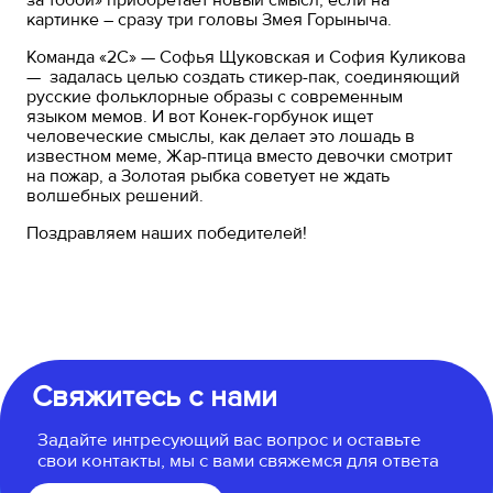
за тобой» приобретает новый смысл, если на
картинке – сразу три головы Змея Горыныча.
Команда «2С» — Софья Щуковская и София Куликова
— задалась целью создать стикер-пак, соединяющий
русские фольклорные образы с современным
языком мемов. И вот Конек-горбунок ищет
человеческие смыслы, как делает это лошадь в
известном меме, Жар-птица вместо девочки смотрит
на пожар, а Золотая рыбка советует не ждать
волшебных решений.
Поздравляем наших победителей!
Свяжитесь с нами
Задайте интресующий вас вопрос и оставьте
свои контакты, мы с вами свяжемся для ответа