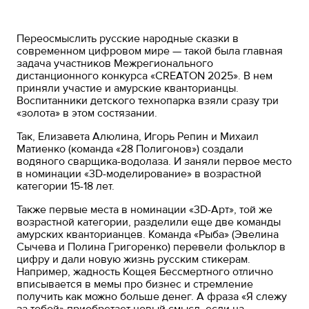
Переосмыслить русские народные сказки в
современном цифровом мире — такой была главная
задача участников Межрегионального
дистанционного конкурса «CREATON 2025». В нем
приняли участие и амурские кванторианцы.
Воспитанники детского технопарка взяли сразу три
«золота» в этом состязании.
Так, Елизавета Алюлина, Игорь Репин и Михаил
Матиенко (команда «28 Полигонов») создали
водяного сварщика-водолаза. И заняли первое место
в номинации «3D-моделирование» в возрастной
категории 15-18 лет.
Также первые места в номинации «3D-Арт», той же
возрастной категории, разделили еще две команды
амурских кванторианцев. Команда «Рыба» (Эвелина
Сычева и Полина Григоренко) перевели фольклор в
цифру и дали новую жизнь русским стикерам.
Например, жадность Кощея Бессмертного отлично
вписывается в мемы про бизнес и стремление
получить как можно больше денег. А фраза «Я слежу