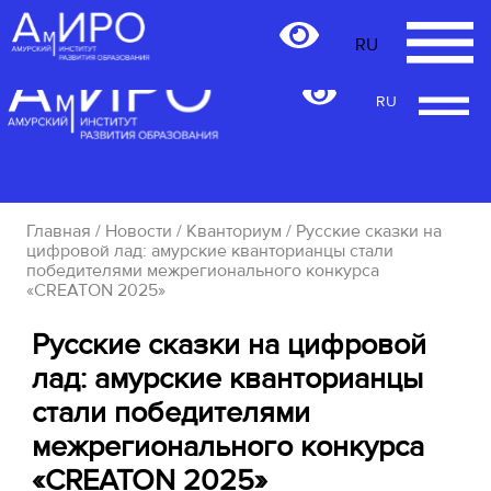
RU
RU
Главная
/
Новости
/
Кванториум
/ Русские сказки на
цифровой лад: амурские кванторианцы стали
победителями межрегионального конкурса
«CREATON 2025»
Русские сказки на цифровой
лад: амурские кванторианцы
стали победителями
межрегионального конкурса
«CREATON 2025»