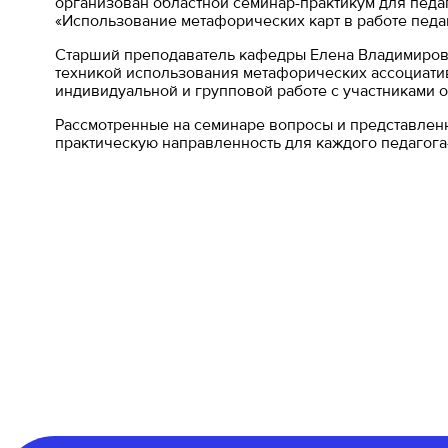
организован областной семинар-практикум для педа
«Использование метафорических карт в работе педаг
Старший преподаватель кафедры Елена Владимировн
техникой использования метафорических ассоциатив
индивидуальной и групповой работе с участниками 
Рассмотренные на семинаре вопросы и представлен
практическую направленность для каждого педагога