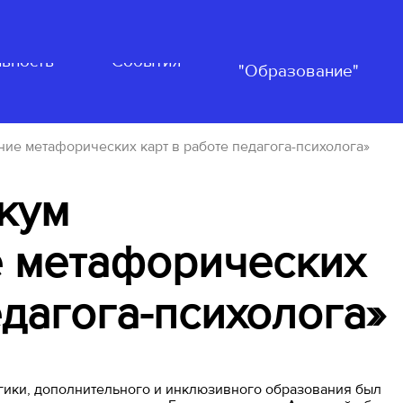
Нацпроект
ьность
События
"Образование"
ие метафорических карт в работе педагога-психолога»
кум
 метафорических
едагога-психолога»
огики, дополнительного и инклюзивного образования был