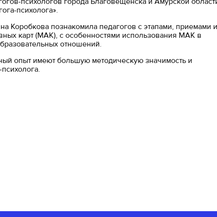
гогов-психологов города Благовещенска и Амурской област
ога-психолога».
а Коробкова познакомила педагогов с этапами, приемами 
ных карт (МАК), с особенностями использования МАК в
образовательных отношений.
ный опыт имеют большую методическую значимость и
-психолога.