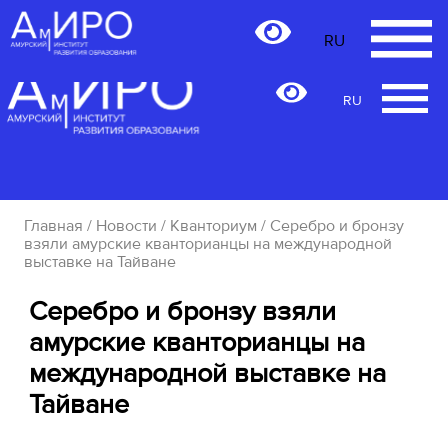
RU
RU
Главная
/
Новости
/
Кванториум
/ Серебро и бронзу
взяли амурские кванторианцы на международной
выставке на Тайване
Серебро и бронзу взяли
амурские кванторианцы на
международной выставке на
Тайване