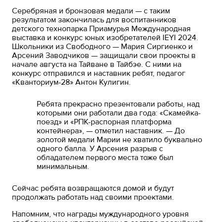
Серебряная и бронзовая медали — с таким
результатом закончилась для воспитанников
детского технопарка Приамурья Международная
выставка и конкурс юных изобретателей IEYI 2024.
Школьники из Свободного — Мария Сиргиенко и
Арсений Заводчиков — защищали свои проекты в
начале августа на Тайване в Тайбэе. С ними на
конкурс отправился и наставник ребят, педагог
«Кванториум-28» Антон Кулигин.
Ребята прекрасно презентовали работы, над
которыми они работали два года: «Скамейка-
поезд» и «РПК-распорная платформа
контейнера», — отметил наставник. — До
золотой медали Марии не хватило буквально
одного балла. У Арсения разрыв с
обладателем первого места тоже был
минимальным.
Сейчас ребята возвращаются домой и будут
продолжать работать над своими проектами.
Напомним, что награды муждународного уровня