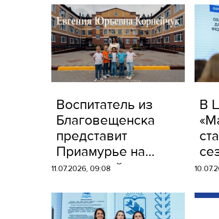
Воспитатель из
В 
Благовещенска
«М
представит
ст
Приамурье на
се
всероссийском
11.07.2026, 09:08
10.07.2
конкурсе в Москве