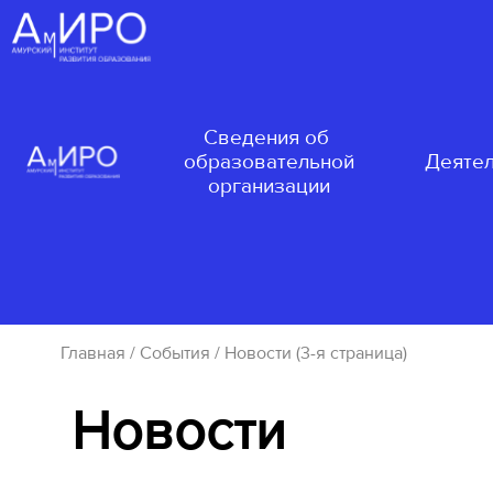
Сведения об
образовательной
Деятел
организации
Главная
/
События
/ Новости (3-я страница)
Новости