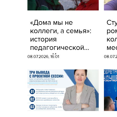
«Дома мы не
Ст
коллеги, а семья»:
ро
история
ко
педагогической
ме
семьи Кангиных
се
08.07.2026, 16:01
08.07.
пр
Да