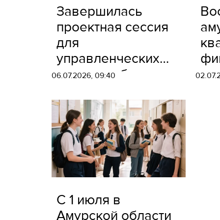
Завершилась
Во
проектная сессия
ам
для
кв
управленческих
фи
команд субъектов
ко
06.07.2026, 09:40
02.07.
Дальневосточного
ст
федерального
Ро
округа
С 1 июля в
Амурской области