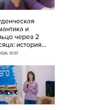
уденческая
мантика и
льцо через 2
сяца: история
мьи молодых
2026, 13:57
еподавателей
льГАУ