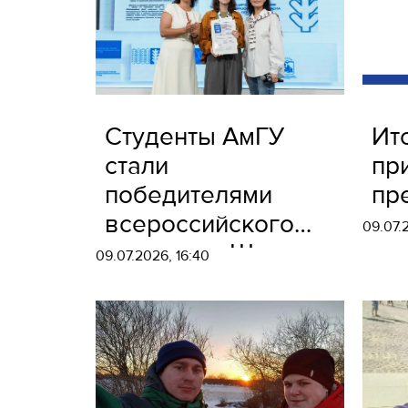
Студенты АмГУ
Ит
стали
пр
победителями
пр
всероссийского
09.07.2
конкурса «Школа
09.07.2026, 16:40
мечты»