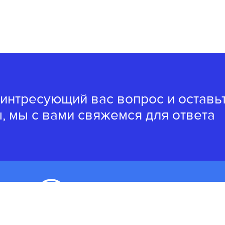
 интресующий вас вопрос и оставь
, мы с вами свяжемся для ответа
8(4162)22-62-62
8(4162)20-49-04