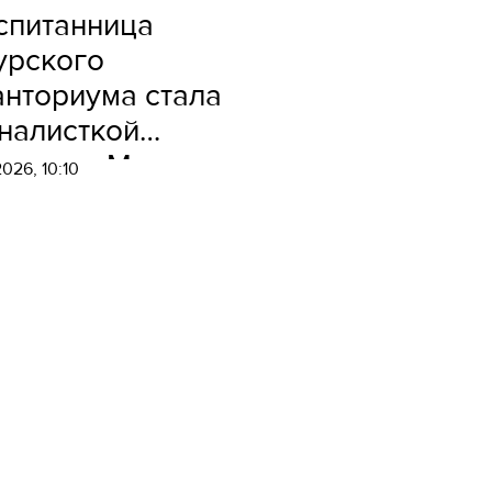
спитанница
урского
анториума стала
налисткой
нкурса «Моя
2026, 10:10
рана – моя
ссия»