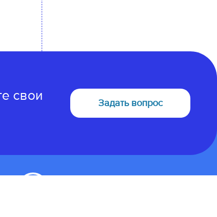
те свои
Задать вопрос
675000, Амурская область
г. Благовещенск, ул. Северная 107