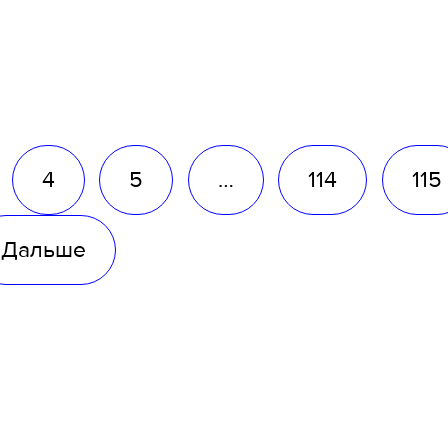
4
5
…
114
115
Дальше