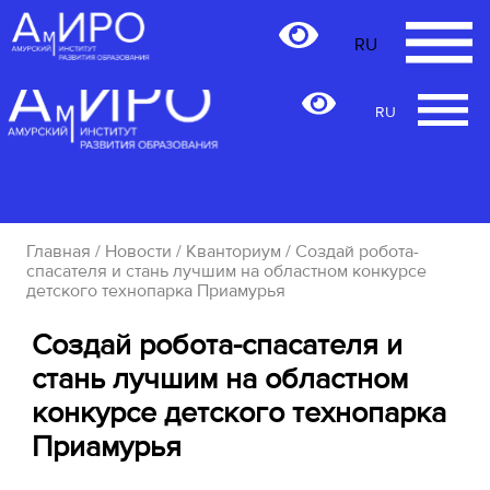
RU
RU
Главная
/
Новости
/
Кванториум
/ Создай робота-
спасателя и стань лучшим на областном конкурсе
детского технопарка Приамурья
Создай робота-спасателя и
стань лучшим на областном
конкурсе детского технопарка
Приамурья