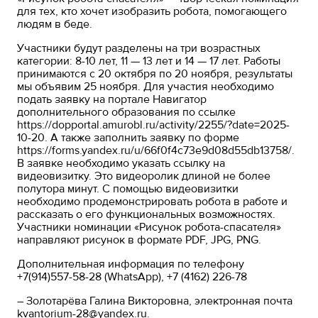
для тех, кто хочет изобразить робота, помогающего
людям в беде.
Участники будут разделены на три возрастных
категории: 8-10 лет, 11 — 13 лет и 14 — 17 лет. Работы
принимаются с 20 октября по 20 ноября, результаты
мы объявим 25 ноября. Для участия необходимо
подать заявку на портале Навигатор
дополнительного образования по ссылке
https://dopportal.amurobl.ru/activity/2255/?date=2025-
10-20
. А также заполнить заявку по форме
https://forms.yandex.ru/u/66f0f4c73e9d08d55db13758/
.
В заявке необходимо указать ссылку на
видеовизитку. Это видеоролик длиной не более
полутора минут. С помощью видеовизитки
необходимо продемонстрировать робота в работе и
рассказать о его функциональных возможностях.
Участники номинации «Рисунок робота-спасателя»
направляют рисунок в формате PDF, JPG, PNG.
Дополнительная информация по телефону
+7(914)557-58-28 (WhatsApp), +7 (4162) 226-78
– Золотарёва Галина Викторовна, электронная почта
kvantorium-28@yandex.ru.