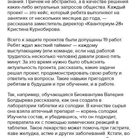
знания. Причем не абстрактно, а в качестве решения
каких-либо актуальных запросов общества. Каждый
проект — это кейс, который ребята выполняют на
занятиях от нескольких месяцев до года, —
рассказала заместитель директор «Кванториум-28»
Кристина Курнобирова.
Всего к защите проектов были допущены 19 работ.
Ребят ждал жесткий тайминг — каждому
выступающему (или команде, если над работой
трудилось несколько человек) давали ровно пять
минут. За это время нужно было объяснять
актуальность проекта, рассказать, какие задачи
решал проект, продемонстрировать свою работу и
ответить на вопросы. Такие навыки пригодятся
ребятам в будущем и при обучении, и в работе.
Так, например, обучающаяся Биоквантума Валерия
Болдырева рассказала, как она создала в
лаборатории таблетки из солодки. В качестве сырья
она взяла аптечный препарат — корень солодки.
Изучила состав, и убедившись, что он подходит,
превратила их с помощью химических реакций в
таблетки. Такое лекарство может помочь при гастрите,
язве желудка, астме и других заболеваний. Кстати, во