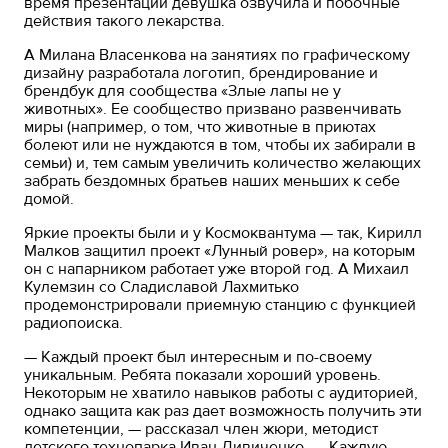
время презентации девушка озвучила и побочные
действия такого лекарства.
А Милана Власенкова на занятиях по графическому
дизайну разработала логотип, брендирование и
брендбук для сообщества «Злые лапы не у
животных». Ее сообщество призвано развенчивать
миры (например, о том, что животные в приютах
болеют или не нуждаются в том, чтобы их забирали в
семьи) и, тем самым увеличить количество желающих
забрать бездомных братьев наших меньших к себе
домой.
Яркие проекты были и у Космоквантума — так, Кирилл
Малков защитил проект «Лунный ровер», на которым
он с напарником работает уже второй год. А Михаил
Кулемзин со Сладиславой Лахмитько
продемонстрировали приемную станцию с функцией
радиопоиска.
— Каждый проект был интересным и по-своему
уникальным. Ребята показали хороший уровень.
Некоторым не хватило навыков работы с аудиторией,
однако защита как раз дает возможность получить эти
компетенции, — рассказал член жюри, методист
детского технопарка Иван Дивиченко. — Каждую