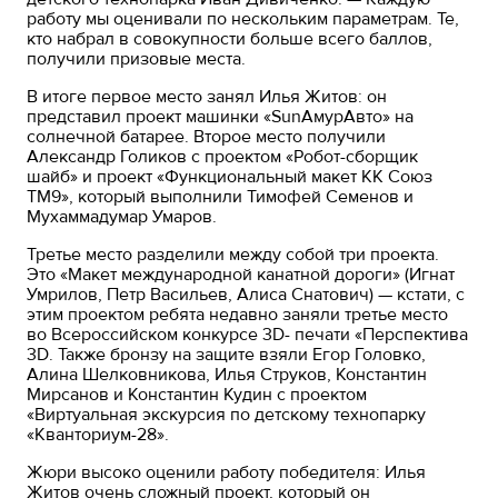
работу мы оценивали по нескольким параметрам. Те,
кто набрал в совокупности больше всего баллов,
получили призовые места.
В итоге первое место занял Илья Житов: он
представил проект машинки «SunАмурАвто» на
солнечной батарее. Второе место получили
Александр Голиков с проектом «Робот-сборщик
шайб» и проект «Функциональный макет КК Союз
ТМ9», который выполнили Тимофей Семенов и
Мухаммадумар Умаров.
Третье место разделили между собой три проекта.
Это «Макет международной канатной дороги» (Игнат
Умрилов, Петр Васильев, Алиса Снатович) — кстати, с
этим проектом ребята недавно заняли третье место
во Всероссийском конкурсе 3D- печати «Перспектива
3D. Также бронзу на защите взяли Егор Головко,
Алина Шелковникова, Илья Струков, Константин
Мирсанов и Константин Кудин с проектом
«Виртуальная экскурсия по детскому технопарку
«Кванториум-28».
Жюри высоко оценили работу победителя: Илья
Житов очень сложный проект, который он