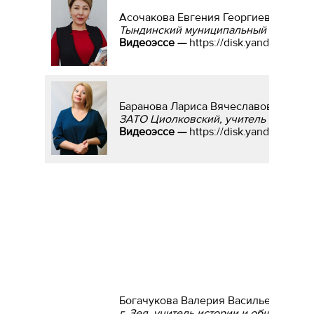
Асочакова Евгения Георгиевна
Тындинский муниципальный округ, у
Видеоэссе —
https://disk.yandex.ru
Баранова Лариса Вячеславовна
ЗАТО Циолковский, учитель английс
Видеоэссе —
https://disk.yandex.ru/i
Богачукова Валерия Васильевна
г. Зея, учитель истории и обществоз