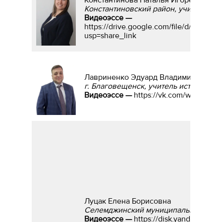
Константиновский район, учитель ин
Видеоэссе —
https://drive.google.com/file/d/1C_
usp=share_link
Лавриненко Эдуард Владимирович
г. Благовещенск, учитель истории и
Видеоэссе —
https://vk.com/wall-170
Луцак Елена Борисовна
Селемджинский муниципальный округ
Видеоэссе —
https://disk.yandex.ru/i