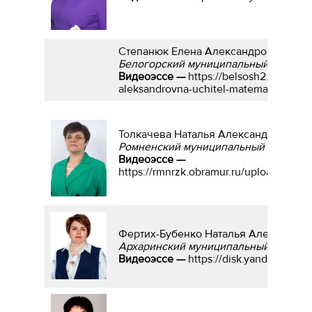
Степанюк Елена Александровна
Белогорский муниципальный округ, у
Видеоэссе —
https://belsosh2.obramur
aleksandrovna-uchitel-matematiki/vide
Толкачева Наталья Александровна
Ромненский муниципальный округ, у
Видеоэссе —
https://rmnrzk.obramur.ru/upload/iblo
Фертих-Бубенко Наталья Александро
Архаринский муниципальный округ, у
Видеоэссе —
https://disk.yandex.ru/