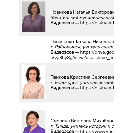
Новикова Наталья Викторовна
Завитинский муниципальный округ, у
Видеоэссе —
https://disk.yandex.ru/i
Панасенко Татьяна Николаевна
г. Райчихинск, учитель английского 
Видеоэссе —
https://drive.google.com
pQp8hy8g/view?usp=share_link
Панкова Кристина Сергеевна
г. Белогорск, учитель английского и 
Видеоэссе —
https://disk.yandex.ru/i
Смолина Виктория Михайловна
г. Тында, учитель истории и обществ
Видеоэссе —
https://www.youtube.co