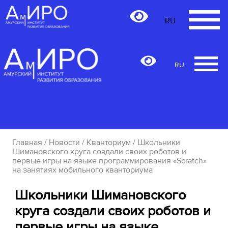
RU
RU
Главная
/
Новости
/
Кванториум
/ Школьники
Шимановского круга создали своих роботов и
первые игры на языке программирования «Scratch»
на занятиях мобильного кванториума
Школьники Шимановского
круга создали своих роботов и
первые игры на языке