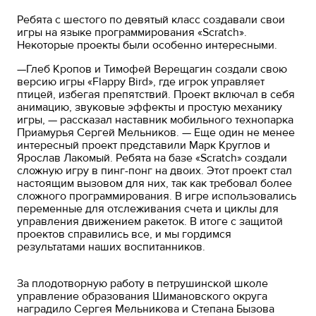
Ребята с шестого по девятый класс создавали свои
игры на языке программирования «Scratch».
Некоторые проекты были особенно интересными.
—Глеб Кропов и Тимофей Верещагин создали свою
версию игры «Flappy Bird», где игрок управляет
птицей, избегая препятствий. Проект включал в себя
анимацию, звуковые эффекты и простую механику
игры, — рассказал наставник мобильного технопарка
Приамурья Сергей Мельников. — Еще один не менее
интересный проект представили Марк Круглов и
Ярослав Лакомый. Ребята на базе «Scratch» создали
сложную игру в пинг-понг на двоих. Этот проект стал
настоящим вызовом для них, так как требовал более
сложного программирования. В игре использовались
переменные для отслеживания счета и циклы для
управления движением ракеток. В итоге с защитой
проектов справились все, и мы гордимся
результатами наших воспитанников.
За плодотворную работу в петрушинской школе
управление образования Шимановского округа
наградило Сергея Мельникова и Степана Бызова