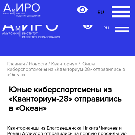
RU
RU
Главная
/
Новости
/
Кванториум
/ Юные
киберспортсмены из «Кванториум-28» отправились в
«Океан»
Юные киберспортсмены из
«Кванториум-28» отправились
в «Океан»
Кванторианцы из Благовещенска Никита Чикачев и
Роман Аглиулов отправились на первую профильную