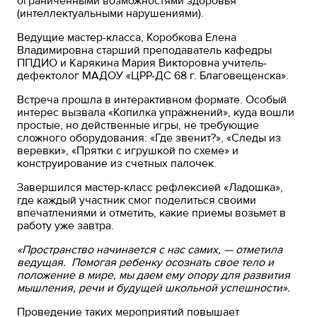
ограниченными возможностями здоровья
(интеллектуальными нарушениями).
Ведущие мастер-класса, Коробкова Елена
Владимировна старший преподаватель кафедры
ППДИО и Карякина Мария Викторовна учитель-
дефектолог МАДОУ «ЦРР-ДС 68 г. Благовещенска».
Встреча прошла в интерактивном формате. Особый
интерес вызвала «Копилка упражнений», куда вошли
простые, но действенные игры, не требующие
сложного оборудования: «Где звенит?», «Следы из
веревки», «Прятки с игрушкой по схеме» и
конструирование из счетных палочек.
Завершился мастер-класс рефлексией «Ладошка»,
где каждый участник смог поделиться своими
впечатлениями и отметить, какие приемы возьмет в
работу уже завтра.
«Пространство начинается с нас самих, — отметила
ведущая. Помогая ребенку осознать свое тело и
положение в мире, мы даем ему опору для развития
мышления, речи и будущей школьной успешности».
Проведение таких мероприятий повышает