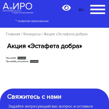
RU
RU
Главная
/
Конкурсы
/ Акция «Эстафета добра»
Акция «Эстафета добра»
Приказ64
Скачать
Приказ64_положение
Скачать
Свяжитесь с нами
Задайте интресующий вас вопрос и оставьте