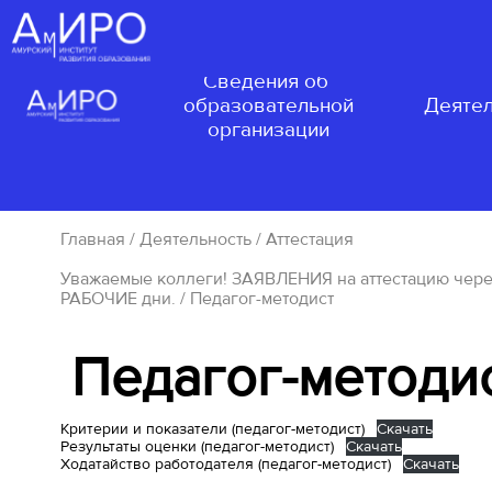
Сведения об
образовательной
Деятел
организации
Главная
/
Деятельность
/
Аттестация
Уважаемые коллеги! ЗАЯВЛЕНИЯ на аттестацию через
РАБОЧИЕ дни.
/ Педагог-методист
Педагог-методи
Критерии и показатели (педагог-методист)
Скачать
Результаты оценки (педагог-методист)
Скачать
Ходатайство работодателя (педагог-методист)
Скачать