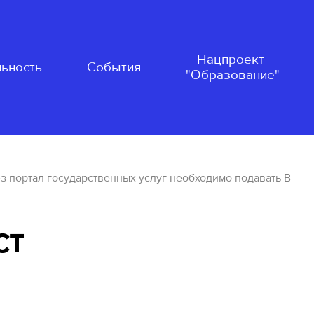
Нацпроект
ьность
События
"Образование"
 портал государственных услуг необходимо подавать В
ст