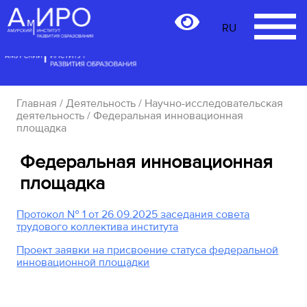
RU
RU
Главная
/
Деятельность
/
Научно-исследовательская
деятельность
/ Федеральная инновационная
площадка
Федеральная инновационная
площадка
Протокол № 1 от 26.09.2025 заседания совета
трудового коллектива института
Проект заявки на присвоение статуса федеральной
инновационной площадки