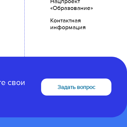
Нацпроект
«Образование»
Контактная
информация
те свои
Задать вопрос