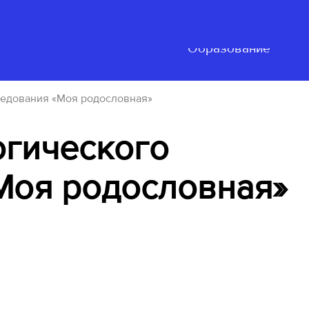
Нацпроект
ьность
События
"Образование"
ледования «Моя родословная»
огического
Моя родословная»