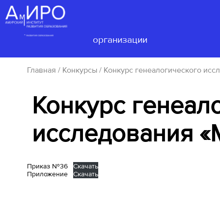
Сведения об
образовательной
Деятел
организации
Главная
/
Конкурсы
/ Конкурс генеалогического исс
Конкурс генеал
исследования «
Приказ №36
Скачать
Приложение
Скачать