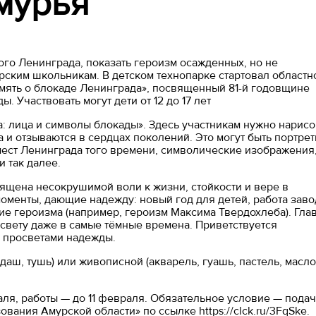
мурья
ого Ленинграда, показать героизм осажденных, но не
ским школьникам. В детском технопарке стартовал областн
мять о блокаде Ленинграда», посвященный 81-й годовщине
 Участвовать могут дети от 12 до 17 лет
: лица и символы блокады». Здесь участникам нужно нарисо
и отзываются в сердцах поколений. Это могут быть портре
ест Ленинграда того времени, символические изображения
 так далее.
вящена несокрушимой воли к жизни, стойкости и вере в
моменты, дающие надежду: новый год для детей, работа заво
ие героизма (например, героизм Максима Твердохлеба). Гла
 свету даже в самые тёмные времена. Приветствуется
 просветами надежды.
аш, тушь) или живописной (акварель, гуашь, пастель, масло
аля, работы — до 11 февраля. Обязательное условие — подач
вания Амурской области» по ссылке https://clck.ru/3FqSke.