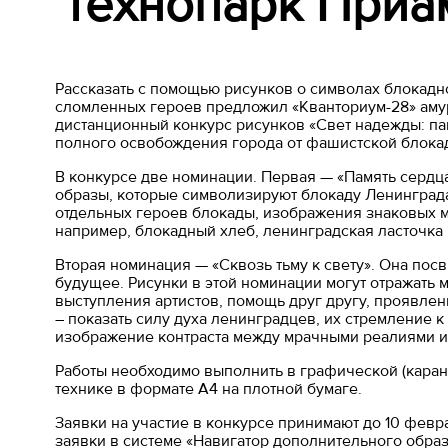
технопарк Приа
Рассказать с помощью рисунков о символах блокадн
сломленных героев предложил «Кванториум-28» амур
дистанционный конкурс рисунков «Свет надежды: па
полного освобождения города от фашистской блокады.
В конкурсе две номинации. Первая — «Память сердца
образы, которые символизируют блокаду Ленинграда 
отдельных героев блокады, изображения знаковых м
например, блокадный хлеб, ленинградская ласточка и
Вторая номинация — «Сквозь тьму к свету». Она пос
будущее. Рисунки в этой номинации могут отражать 
выступления артистов, помощь друг другу, проявлен
– показать силу духа ленинградцев, их стремление к
изображение контраста между мрачными реалиями и
Работы необходимо выполнить в графической (каранд
технике в формате А4 на плотной бумаге.
Заявки на участие в конкурсе принимают до 10 февр
заявки в системе «Навигатор дополнительного образо