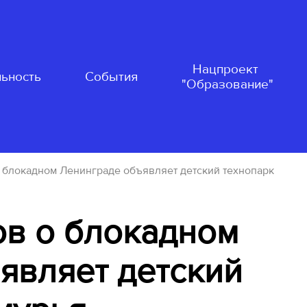
Нацпроект
ьность
События
"Образование"
о блокадном Ленинграде объявляет детский технопарк
ов о блокадном
являет детский