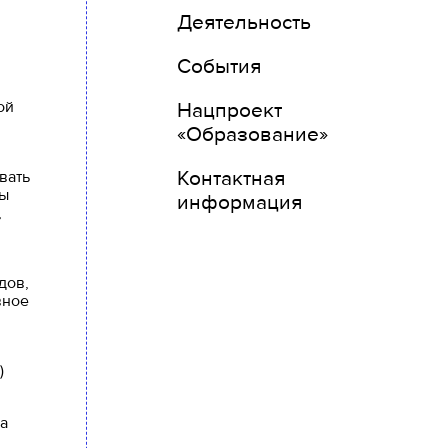
Деятельность
События
ой
Нацпроект
«Образование»
Контактная
вать
ты
информация
,
дов,
вное
)
а