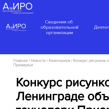
Сведения об
образовательной
Деятел
организации
Главная
/
Новости
/
Кванториум
/ Конкурс рисунков 
Приамурья
Конкурс рисунк
Ленинграде объ