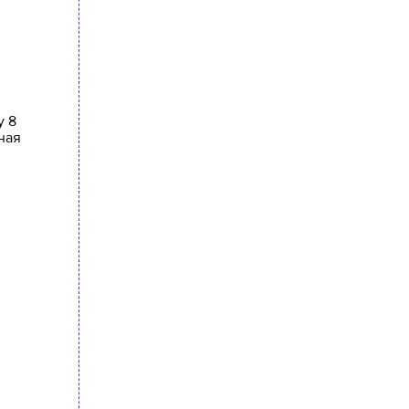
у 8
ная