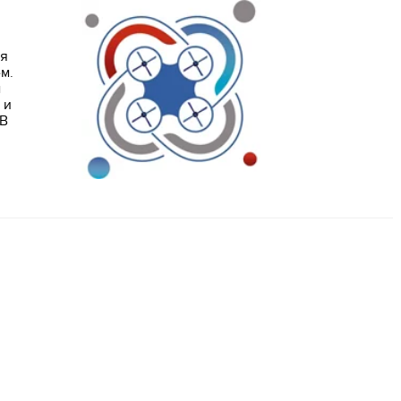
ая
м.
м
 и
 В