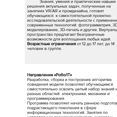
Знания, умения и практические навыки
решения актуальных задач, полученные на
занятиях VR/AR и промдизайна, готовят
обучающихся к самостоятельной проектно-
исследовательской деятельности с применен
современных технологий: фотограмметрия, 3D
моделирование, 3D-печать и другие. Виртуал
пространство предлагает безграничные
возможности для воплощения любых идей.
Возрастные ограничения
от 12 до 17 лет; до 14
человек в группе.
Направление «Робо/IT»
Разработка, сборка и построение алгоритма
поведения модели позволяет обучающимся
самостоятельно освоить целый набор знаний 
разных областей: электроники, механики и
программирования.
Программа позволяет начать раннюю подгото
подрастаю­щего поколения в сфере
информационных технологий. Занятия по