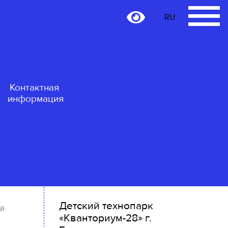
RU
RU
Контактная
информация
Детский технопарк
ой
«Кванториум-28» г.