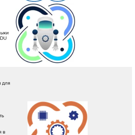
выки
ODU
я для
ть
я в