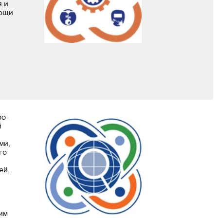
я и
мощи
ро-
й
ми,
го
ей.
им