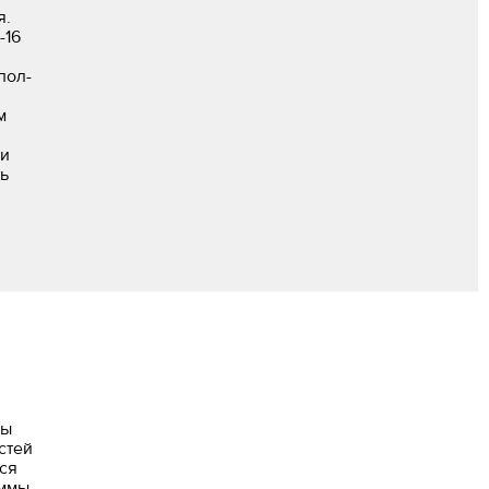
я.
-16
пол­
м
ии
ь
лы
стей
ся
аммы