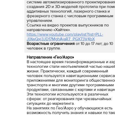
системе автоматизированного проектировани
создания 2D и 3D-моделей прототипа при по
аддитивных технологий, лазерного станка и
фрезерного станка с числовым программным
управлением.
Ссылка на видео проектов выпускников по
направлению «Хайтек».
https://www.youtube.com/playlist?list=PLL-
JlXwQxj3JD17MghAjaR7_PGX73V4bX
Возрастные ограничения
от 10 до 17 лет; до 10
человек в группе.
Направление «Гео/Аэро»
В настоящее время геоинформационные и аэ
технологии стали неотъемлемой частью наше
жизни. Практически, каждый современный
человек пользуется навигационными сервиса
приложениями для мониторинга общественно
транспорта и многими другими программными
продуктами, связанными с картами и навигаци
Эти технологии используются в различных
сферах: от реагирования при чрезвычайных
ситуациях до маркетинга.
На занятиях по Гео/Аэро у обучающихся есть
возможность получить знания и навыки по так