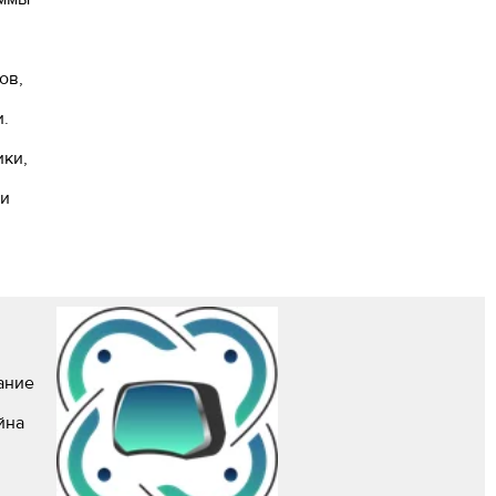
ов,
.
ики,
 и
ание
йна