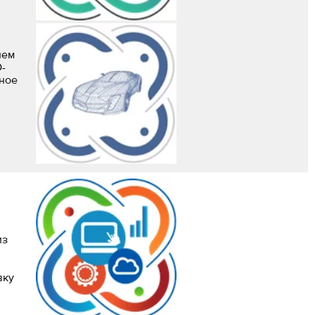
ием
-
ьное
из
вку