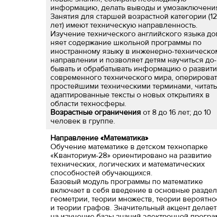
информацию, делать выводы и умозаключени
Занятия для старшей возрастной категории (12
лет) имеют техническую направленность.
Изучение технического английского языка до
няет со­держание школьной программы по
иностранному языку в инженерно-техниче­ско
направлении и позволяет детям научиться до­
бывать и обрабатывать информацию о развит
современ­ного технического мира, оперироват
простейшими техническими терми­нами, читать
адаптированные тексты о новых открытиях в
области техно­сферы.
Возрастные ограничения
от 8 до 16 лет; до 10
человек в группе.
Направление «Математика»
Обучение математике в детском технопарке
«Кванториум-28» ориентировано на развитие
технических, логических и математических
способностей обучающихся.
Базовый модуль программы по математике
включает в себя введение в основные разде
геометрии, теории множеств, теории вероятно
и теории графов. Значительный акцент делает
на изучение базы знаний электронной прогр