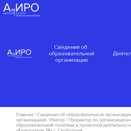
Сведения об
образовательной
Деятел
организации
Главная
/
Сведения об образовательной организаци
организацией
/
Ректор
/
Проректор по организацион
образовательной политики и проектной деятельност
«Кванториум-28» г. Свободный