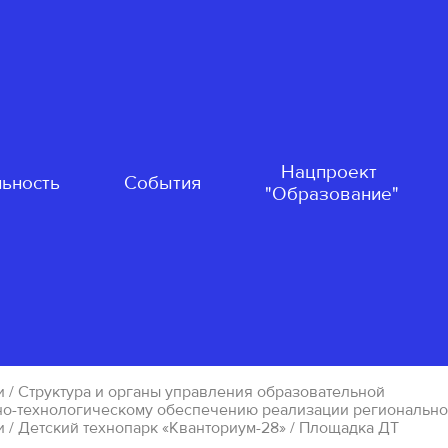
Нацпроект
ьность
События
"Образование"
и
/
Структура и органы управления образовательной
но-технологическому обеспечению реализации региональн
и
/
Детский технопарк «Кванториум-28»
/ Площадка ДТ