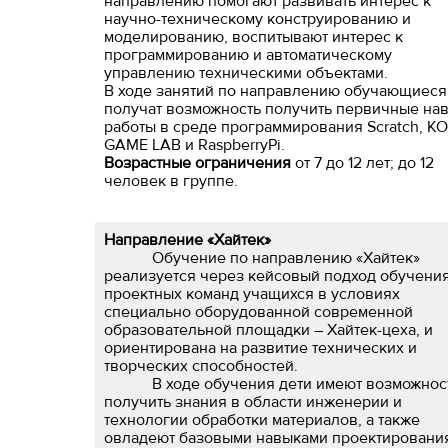
направлению помогают развивать интерес к
научно-техническому конструированию и
моделированию, воспитывают интерес к
программированию и автоматическому
управлению техническими объектами.
В ходе занятий по направлению обучающиеся
получат возможность получить первичные на
работы в среде программирования Scratch, K
GAME LAB и RaspberryPi.
Возрастные ограничения
от 7 до 12 лет; до 12
человек в группе.
Направление «Хайтек»
Обучение по направлению «Хайтек»
реализуется через кейсовый подход обучени
проектных команд учащихся в условиях
специально оборудованной современной
образовательной площадки – Хайтек-цеха, и
ориентирована на развитие технических и
творческих способностей.
В ходе обучения дети имеют возможнос
получить знания в области инженерии и
технологии обработки материалов, а также
овладеют базовыми навыками проектировани