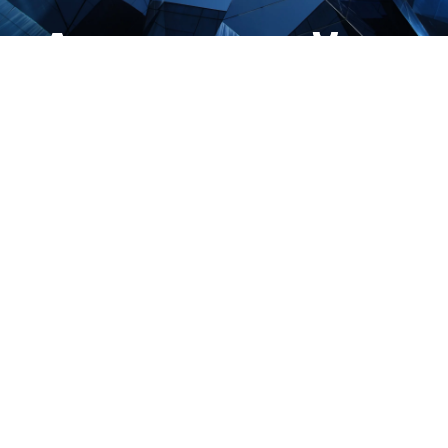
ий
Амурск
ут
инстит
ия
развит
вания
образо