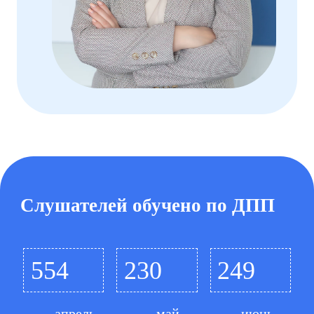
Слушателей обучено по ДПП
554
230
249
апрель
май
июнь